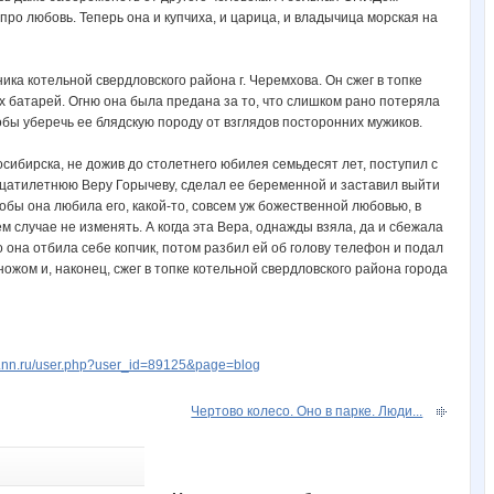
 про любовь. Теперь она и купчиха, и царица, и владычица морская на
ка котельной свердловского района г. Черемхова. Он сжег в топке
х батарей. Огню она была предана за то, что слишком рано потеряла
обы уберечь ее блядскую породу от взглядов посторонних мужиков.
ибирска, не дожив до столетнего юбилея семьдесят лет, поступил с
цатилетнюю Веру Горычеву, сделал ее беременной и заставил выйти
тобы она любила его, какой-то, совсем уж божественной любовью, в
ем случае не изменять. А когда эта Вера, однажды взяла, да и сбежала
что она отбила себе копчик, потом разбил ей об голову телефон и подал
ножом и, наконец, сжег в топке котельной свердловского района города
w.nn.ru/user.php?user_id=89125&page=blog
Чертово колесо. Оно в парке. Люди...