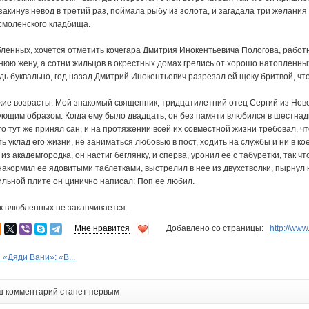
 закинув невод в третий раз, поймала рыбу из золота, и загадала три желания
 смоленского кладбища.
енных, хочется отметить кочегара Дмитрия Инокентьевича Пологова, работни
нюю жену, а сотни жильцов в окрестных домах грелись от хорошо натопленны
едь буквально, год назад Дмитрий Инокентьевич разрезал ей щеку бритвой, чт
ие возрасты. Мой знакомый священник, тридцатилетний отец Сергий из Новос
ющим образом. Когда ему было двадцать, он без памяти влюбился в шестнад
его тут же принял сан, и на протяжении всей их совместной жизни требовал, ч
ь уклад его жизни, не заниматься любовью в пост, ходить на службы и ни в ко
 из академгородка, он настиг беглянку, и сперва, уронил ее с табуретки, так 
 накормил ее ядовитыми таблетками, выстрелил в нее из двухстволки, пырнул 
ильной плите он цинично написал: Поп ее любил.
к влюбленных не заканчивается...
Мне нравится
Добавлено со страницы:
http://ww
 «Дяди Вани»: «В...
ш комментарий станет первым