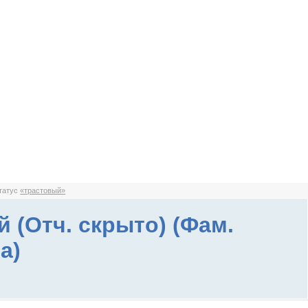
статус
«трастовый»
й (Отч. скрыто) (Фам.
а)