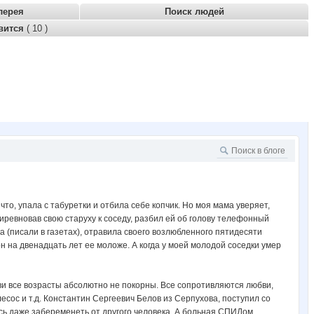
лерея
Поиск людей
вится
( 10 )
что, упала с табуретки и отбила себе копчик. Но моя мама уверяет,
риревновав свою старуху к соседу, разбил ей об голову телефонный
а (писали в газетах), отравила своего возлюбленного пятидесяти
 он на двенадцать лет ее моложе. А когда у моей молодой соседки умер
бви все возрасты абсолютно не покорны. Все сопротивляются любви,
ылесос и т.д. Константин Сергеевич Белов из Серпухова, поступил со
ось даже забеременеть от другого человека. А больная СПИДом