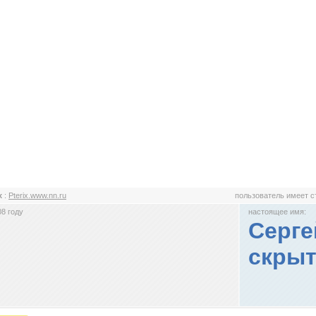
ix
:
Pterix.www.nn.ru
пользователь имеет 
8 году
настоящее имя:
Серге
скрыт