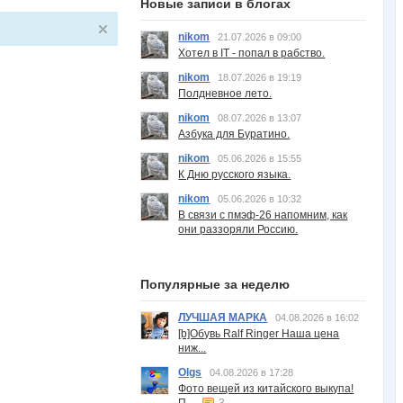
Новые записи в блогах
nikom
21.07.2026 в 09:00
Хотел в IT - попал в рабство.
nikom
18.07.2026 в 19:19
Полдневное лето.
nikom
08.07.2026 в 13:07
Азбука для Буратино.
nikom
05.06.2026 в 15:55
К Дню русского языка.
nikom
05.06.2026 в 10:32
В связи с пмэф-26 напомним, как
они раззоряли Россию.
Популярные за неделю
ЛУЧШАЯ МАРКА
04.08.2026 в 16:02
[b]Обувь Ralf Ringer Наша цена
ниж...
Olgs
04.08.2026 в 17:28
Фото вещей из китайского выкупа!