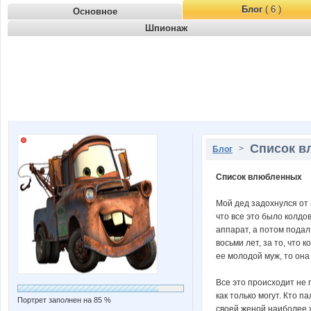
Блог
( 6 )
Основное
Шпионаж
Список в
>
Блог
Список влюбленных
Мой дед задохнулся от 
что все это было колдо
аппарат, а потом подал
восьми лет, за то, что 
ее молодой муж, то она
Все это происходит не 
как только могут. Кто п
Портрет заполнен на 85 %
своей женой наиболее ж