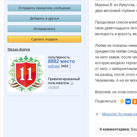
Марина В. из Иркутска,
Отправить приватное сообщение
двух метровой глубине
Добавить в друзья
Продолжая список влюбл
свою девятнадцати лет
Игнорировать
молодость и красоту, в
Сделать подарок
Любви не покорны никак
Nissan-форум
предметом любви следу
за него замуж, после ч
популярность:
8882 место
которую входило терпет
рейтинг
3469
?
от него, с кибернетиком
на развод, после этого
Привилегированный
Черемхова. А на ее мог
пользователь
11
уровня
Впрочем, на этом списо
Поделиться:
Монолог Астрова из
0 комментариев
. Ва