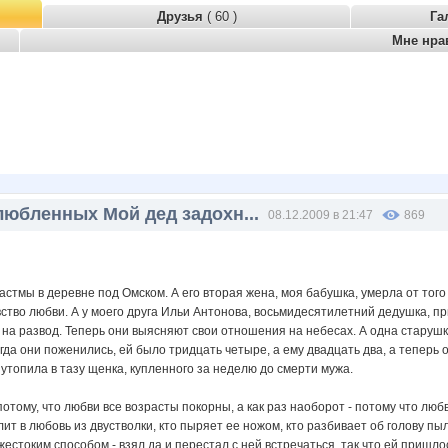
Друзья
( 60 )
Га
Мне нра
любленных Мой дед задохн...
08.12.2009 в 21:47
869
астмы в деревне под Омском. А его вторая жена, моя бабушка, умерла от того 
вство любви. А у моего друга Ильи Антонова, восьмидесятилетний дедушка, п
 на развод. Теперь они выясняют свои отношения на небесах. А одна старушк
когда они поженились, ей было тридцать четыре, а ему двадцать два, а теперь
 утопила в тазу щенка, купленного за неделю до смерти мужа.
потому, что любви все возрасты покорны, а как раз наоборот - потому что лю
алит в любовь из двустволки, кто пыряет ее ножом, кто разбивает об голову п
естоким способом - взял да и перестал с ней встречаться, так что ей пришл