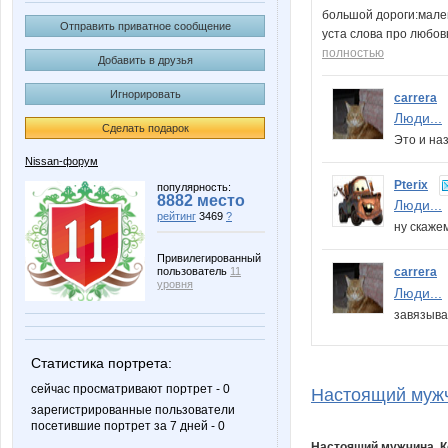
большой дороги:мален
Отправить приватное сообщение
уста слова про любов
полностью
Добавить в друзья
Игнорировать
carrera
Люди...
Сделать подарок
Это и на
Nissan-форум
Pterix
популярность:
8882 место
Люди...
рейтинг
3469
?
ну скаже
Привилегированный
пользователь
11
carrera
уровня
Люди...
завязыва
Статистика портрета:
сейчас просматривают портрет - 0
Настоящий мужч
зарегистрированные пользователи
посетившие портрет за 7 дней - 0
Настоящий мужчина. 