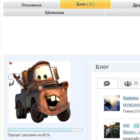
Блог
( 6 )
Основное
Др
Шпионаж
Блог
26
Radmira
мужских.
Гыыы:) С
vnc
Вани»: «
Портрет заполнен на 85 %
почитайт