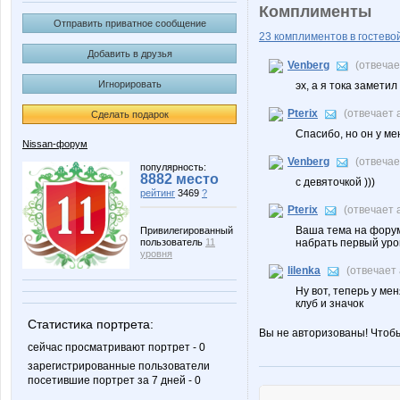
Комплименты
Отправить приватное сообщение
23 комплиментов в гостевой
Добавить в друзья
Venberg
(отвеча
Игнорировать
эх, а я тока заметил 
Pterix
(отвечает
Сделать подарок
Спасибо, но он у ме
Nissan-форум
Venberg
(отвеча
популярность:
8882 место
с девяточкой )))
рейтинг
3469
?
Pterix
(отвечает
Ваша тема на форум
Привилегированный
пользователь
11
набрать первый уро
уровня
lilenka
(отвечает
Ну вот, теперь у ме
клуб и значок
Статистика портрета:
Вы не авторизованы! Чтоб
сейчас просматривают портрет - 0
зарегистрированные пользователи
посетившие портрет за 7 дней - 0