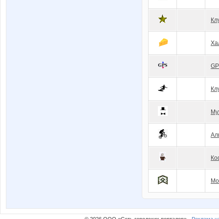
Кл
Ха
GP
Кл
Му
Ал
Ко
Mo