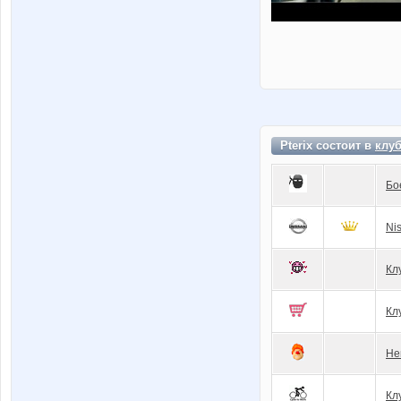
Pterix состоит в
клу
Бо
Ni
Кл
Кл
Не
Клу