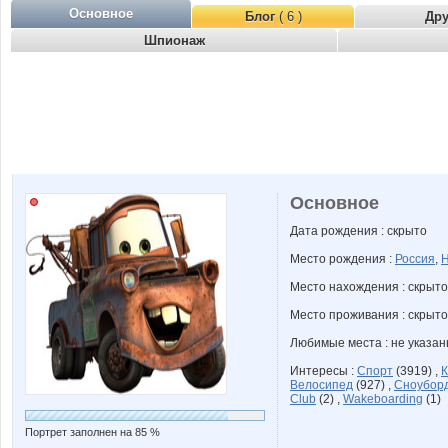
Основное
Блог
( 6 )
Др
Шпионаж
Основное
Дата рождения : скрыто
Место рождения :
Россия
,
Н
Место нахождения : скрыто
Место проживания : скрыто
Любимые места : не указа
Интересы :
Спорт
(3919) ,
К
Велосипед
(927) ,
Сноубор
Club
(2) ,
Wakeboarding
(1)
Портрет заполнен на 85 %