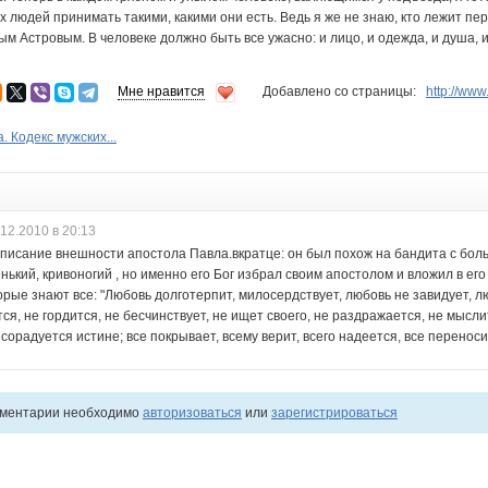
х людей принимать такими, какими они есть. Ведь я же не знаю, кто лежит пе
ным Астровым. В человеке должно быть все ужасно: и лицо, и одежда, и душа
Мне нравится
Добавлено со страницы:
http://ww
 Кодекс мужских...
.12.2010 в 20:13
писание внешности апостола Павла.вкратце: он был похож на бандита с бол
нький, кривоногий , но именно его Бог избрал своим апостолом и вложил в его
орые знают все: "Любовь долготерпит, милосердствует, любовь не завидует, л
ся, не гордится, не бесчинствует, не ищет своего, не раздражается, не мысли
 сорадуется истине; все покрывает, всему верит, всего надеется, все переноси
мментарии необходимо
авторизоваться
или
зарегистрироваться