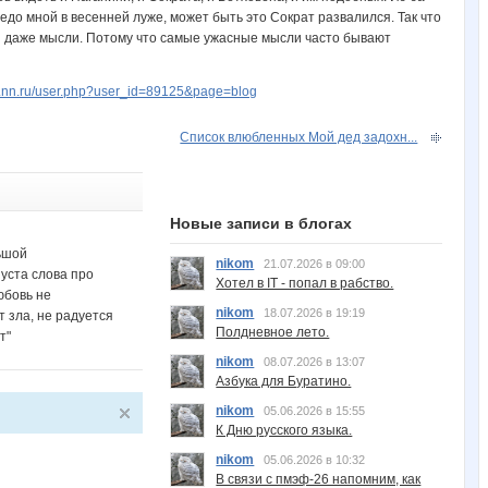
редо мной в весенней луже, может быть это Сократ развалился. Так что
, и даже мысли. Потому что самые ужасные мысли часто бывают
w.nn.ru/user.php?user_id=89125&page=blog
Список влюбленных Мой дед задохн...
Новые записи в блогах
ьшой
nikom
21.07.2026 в 09:00
 уста слова про
Хотел в IT - попал в рабство.
юбовь не
nikom
18.07.2026 в 19:19
т зла, не радуется
Полдневное лето.
т"
nikom
08.07.2026 в 13:07
Азбука для Буратино.
nikom
05.06.2026 в 15:55
К Дню русского языка.
nikom
05.06.2026 в 10:32
В связи с пмэф-26 напомним, как