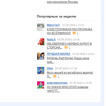
они раззоряли Россию.
Популярные за неделю
Мил@н@
01.08.2026 в 13:22
ЕЛЛЕТТО!!!ДИКАЯ РАСПРОДАЖА
НА ВСЁ!!!ФИНАЛ!
1
Nata.li
05.08.2026 в 16:56
WILDBERRIES НЕРВНО КУРИТ В
СТОРОНК...
1
ЛУЧШАЯ МАРКА
04.08.2026 в 16:02
[b]Обувь Ralf Ringer Наша цена
ниж...
Olgs
04.08.2026 в 17:28
Фото вещей из китайского выкупа!
П...
3
комсомолочка
01.08.2026 в 13:45
НУ КАКАЯ КРАСОТА!!! новинки
ЧАРУТТ...