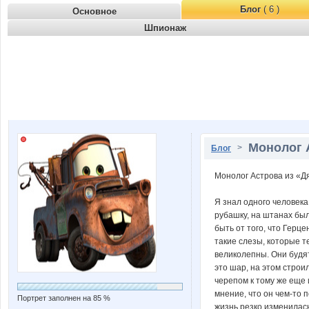
Блог
( 6 )
Основное
Шпионаж
Монолог А
>
Блог
Монолог Астрова из «Дя
Я знал одного человека
рубашку, на штанах был
быть от того, что Герц
такие слезы, которые т
великолепны. Они будят
это шар, на этом строи
черепом к тому же еще 
мнение, что он чем-то п
Портрет заполнен на 85 %
жизнь резко изменилась