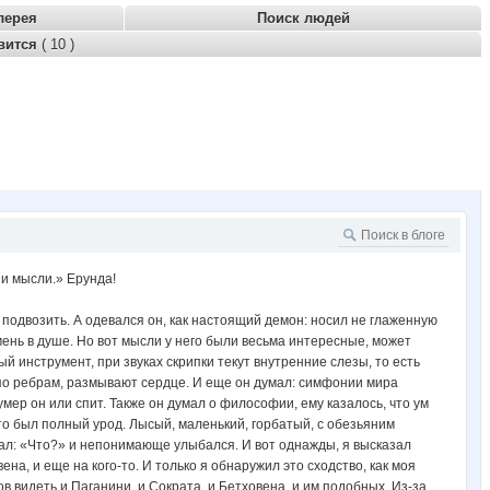
лерея
Поиск людей
вится
( 10 )
 и мысли.» Ерунда!
о подвозить. А одевался он, как настоящий демон: носил не глаженную
мень в душе. Но вот мысли у него были весьма интересные, может
ый инструмент, при звуках скрипки текут внутренние слезы, то есть
и по ребрам, размывают сердце. И еще он думал: симфонии мира
мер он или спит. Также он думал о философии, ему казалось, что ум
это был полный урод. Лысый, маленький, горбатый, с обезьяним
ечал: «Что?» и непонимающе улыбался. И вот однажды, я высказал
ена, и еще на кого-то. И только я обнаружил это сходство, как моя
в видеть и Паганини, и Сократа, и Бетховена, и им подобных. Из-за