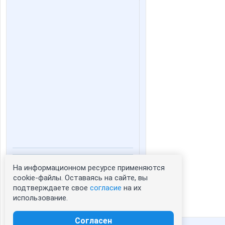
Статистика портрета:
На информационном ресурсе применяются
cookie-файлы. Оставаясь на сайте, вы
сейчас просматривают портрет - 0
подтверждаете свое
согласие
на их
зарегистрированные пользователи
использование.
посетившие портрет за 7 дней - 0
Согласен