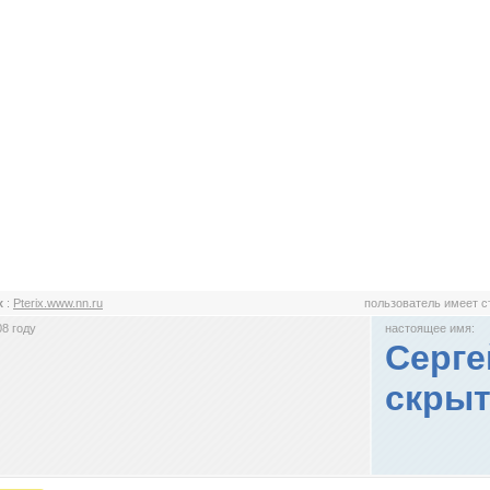
ix
:
Pterix.www.nn.ru
пользователь имеет 
8 году
настоящее имя:
Серге
скрыт