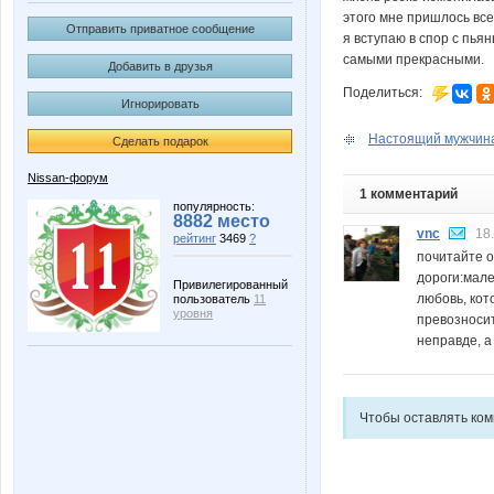
этого мне пришлось все
Отправить приватное сообщение
я вступаю в спор с пья
самыми прекрасными.
Добавить в друзья
Поделиться:
Игнорировать
Настоящий мужчина.
Сделать подарок
Nissan-форум
1 комментарий
популярность:
8882 место
vnc
18
рейтинг
3469
?
почитайте о
дороги:мале
Привилегированный
любовь, кот
пользователь
11
уровня
превозносит
неправде, а
Чтобы оставлять ко