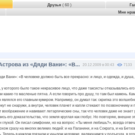
Друзья
( 60 )
Га
Мне нра
строва из «Дяди Вани»: «В...
20.12.2009 в 00:43
7133
ди Вани»: «В человеке должно быть все прекрасно: и лицо, и одежда, и душа,
, у которого было такое некрасивое лицо, что даже таксисты отказывались ег
и какие-то масленые пятна. А если говорить про душу, то там был камень. Ка
ен являлся его главным кумиром. Например, он думал так: скрипка это волшебн
екут не снаружи, а внутри, человек плачет и капли стекают по позвоночнику 
 воображение и навивают летаргические сны, так что человек даже не знает у
лись его доказательства, что земля круглая как глобус. Но повторяю, внешне 
и глухой. Он писал симфонии, но на вопрос: «Ты меня любишь?», всегда отв
охож сразу на многих великих людей: и на Паганини, и на Сократа, и на Бетхов
. Теперь в каждом грязном и унылом человеке, валяющимся у подъезда, я гото