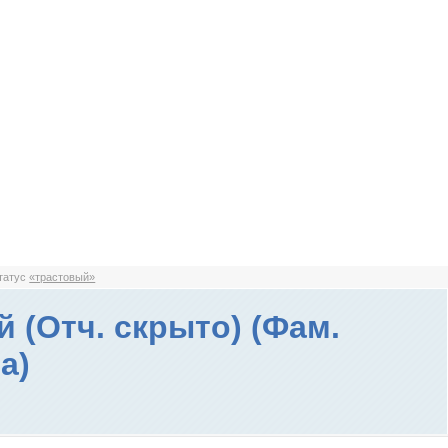
статус
«трастовый»
й (Отч. скрыто) (Фам.
а)